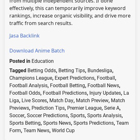
from multiple independent sources. If done
effectively, this can temporarily improve keyword
rankings, increase organic visibility, and drive more
traffic from search results.
Jasa Backlink
Download Anime Batch
Posted in
Education
Tagged
Betting Odds
,
Betting Tips
,
Bundesliga
,
Champions League
,
Expert Predictions
,
Football
,
Football Analysis
,
Football Betting
,
Football News
,
Football Odds
,
Football Predictions
,
Injury Updates
,
La
Liga
,
Live Scores
,
Match Day
,
Match Preview
,
Match
Previews
,
Prediction Tips
,
Premier League
,
Serie A
,
Soccer
,
Soccer Predictions
,
Sports
,
Sports Analysis
,
Sports Betting
,
Sports News
,
Sports Predictions
,
Team
Form
,
Team News
,
World Cup