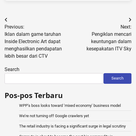
Post
Previous:
Next:
navigation
Iklan dalam game taruhan
Pengiklan mencari
Inside Electronic Art dapat
keuntungan dalam
menghasilkan pendapatan
kesepakatan ITV Sky
lebih besar dari CTV
Search
Search
Pos-pos Terbaru
WPP’s boss looks toward ‘mixed economy’ business model
We’re not turning off Google crawlers yet
The retail industry is facing a significant surge in legal scrutiny