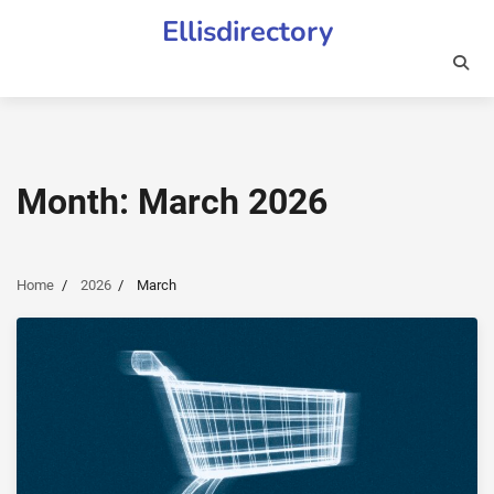
Skip
Ellisdirectory
to
content
Month:
March 2026
Home
2026
March