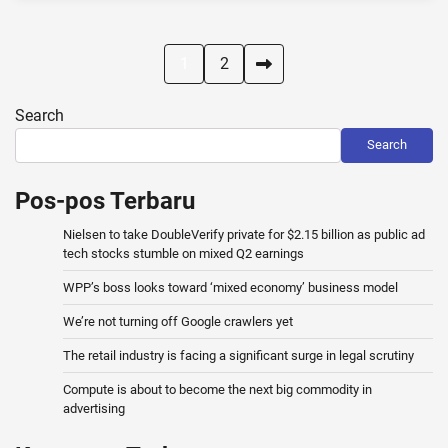
Posts
1
2
pagination
Search
Search
Pos-pos Terbaru
Nielsen to take DoubleVerify private for $2.15 billion as public ad
tech stocks stumble on mixed Q2 earnings
WPP’s boss looks toward ‘mixed economy’ business model
We’re not turning off Google crawlers yet
The retail industry is facing a significant surge in legal scrutiny
Compute is about to become the next big commodity in
advertising