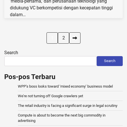
'media-pertama,' dan perusahaan teknologi yang
didukung VC berkompetisi dengan kecepatan tinggi
dalam…
Posts
1
2
pagination
Search
Search
Pos-pos Terbaru
WPP’s boss looks toward ‘mixed economy’ business model
We’re not turning off Google crawlers yet
The retail industry is facing a significant surge in legal scrutiny
Compute is about to become the next big commodity in
advertising