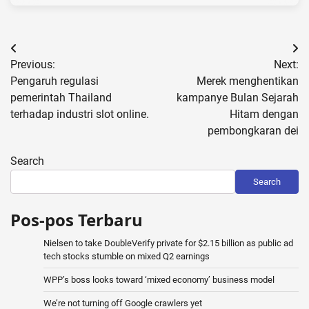
Post
Previous:
Next:
navigation
Pengaruh regulasi
Merek menghentikan
pemerintah Thailand
kampanye Bulan Sejarah
terhadap industri slot online.
Hitam dengan
pembongkaran dei
Search
Search
Pos-pos Terbaru
Nielsen to take DoubleVerify private for $2.15 billion as public ad
tech stocks stumble on mixed Q2 earnings
WPP’s boss looks toward ‘mixed economy’ business model
We’re not turning off Google crawlers yet