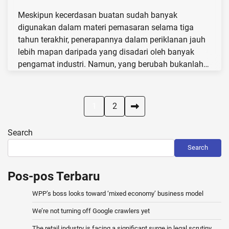
Meskipun kecerdasan buatan sudah banyak
digunakan dalam materi pemasaran selama tiga
tahun terakhir, penerapannya dalam periklanan jauh
lebih mapan daripada yang disadari oleh banyak
pengamat industri. Namun, yang berubah bukanlah…
Posts
1
2
pagination
Search
Search
Pos-pos Terbaru
WPP’s boss looks toward ‘mixed economy’ business model
We’re not turning off Google crawlers yet
The retail industry is facing a significant surge in legal scrutiny