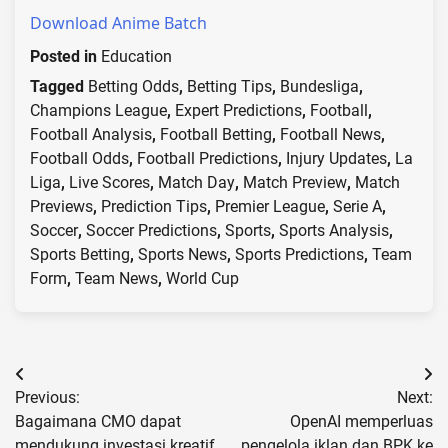
Download Anime Batch
Posted in
Education
Tagged
Betting Odds
,
Betting Tips
,
Bundesliga
,
Champions League
,
Expert Predictions
,
Football
,
Football Analysis
,
Football Betting
,
Football News
,
Football Odds
,
Football Predictions
,
Injury Updates
,
La
Liga
,
Live Scores
,
Match Day
,
Match Preview
,
Match
Previews
,
Prediction Tips
,
Premier League
,
Serie A
,
Soccer
,
Soccer Predictions
,
Sports
,
Sports Analysis
,
Sports Betting
,
Sports News
,
Sports Predictions
,
Team
Form
,
Team News
,
World Cup
Post
Previous:
Next:
navigation
Bagaimana CMO dapat
OpenAI memperluas
mendukung investasi kreatif
pengelola iklan dan BPK ke