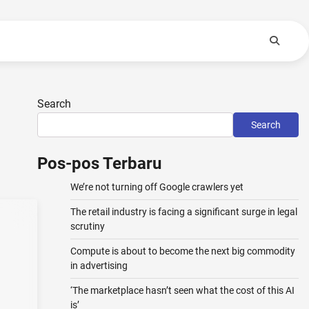
Search
Search
Pos-pos Terbaru
We’re not turning off Google crawlers yet
The retail industry is facing a significant surge in legal
scrutiny
Compute is about to become the next big commodity
in advertising
-
‘The marketplace hasn’t seen what the cost of this AI
is’