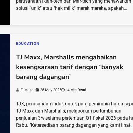
perusahaan iklan-tech dan Mar-tech yang menawarkan
solusi "unik" atau "hak milik" merek mereka, apakah…
EDUCATION
TJ Maxx, Marshalls mengabaikan
kesengsaraan tarif dengan ‘banyak
barang dagangan’
Ellisdirec
26 May 2025
4 Min Read
TJX, perusahaan induk untuk para pemimpin harga sepe
TJ Maxx dan Marshalls, melaporkan pertumbuhan
penjualan 3% selama pertemuan Q1 fiskal 2026 pada ha
Rabu. "Ketersediaan barang dagangan yang kami lihat