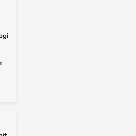
ogi
ri
bit