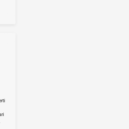
rti
ri
…