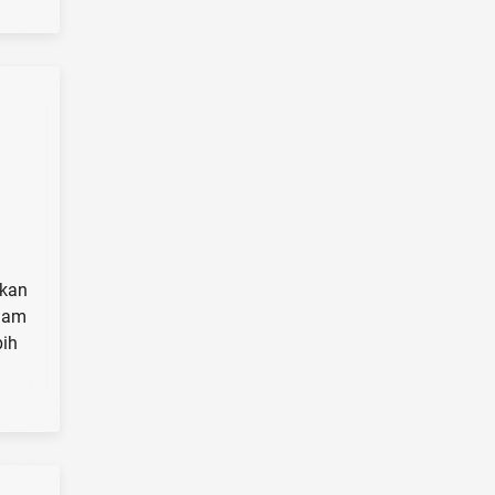
lkan
alam
bih