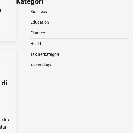
Kategori
t
Business
Education
Finance
Health
Tak Berkategori
Technology
 di
pleks
atan