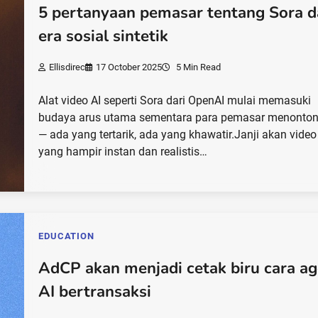
5 pertanyaan pemasar tentang Sora 
era sosial sintetik
Ellisdirec
17 October 2025
5 Min Read
Alat video AI seperti Sora dari OpenAI mulai memasuki
budaya arus utama sementara para pemasar menonto
— ada yang tertarik, ada yang khawatir.Janji akan video
yang hampir instan dan realistis…
EDUCATION
AdCP akan menjadi cetak biru cara a
AI bertransaksi