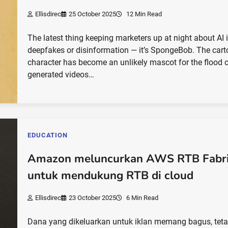
Ellisdirec
25 October 2025
12 Min Read
The latest thing keeping marketers up at night about AI i
deepfakes or disinformation — it’s SpongeBob. The car
character has become an unlikely mascot for the flood o
generated videos…
EDUCATION
Amazon meluncurkan AWS RTB Fabr
untuk mendukung RTB di cloud
Ellisdirec
23 October 2025
6 Min Read
Dana yang dikeluarkan untuk iklan memang bagus, teta