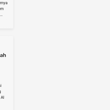
urnya
tem
n…
lah
i
g
 AI