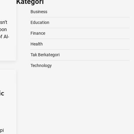
Kategori
Business
sn’t
Education
toon
Finance
f AI-
Health
Tak Berkategori
Technology
ic
pi