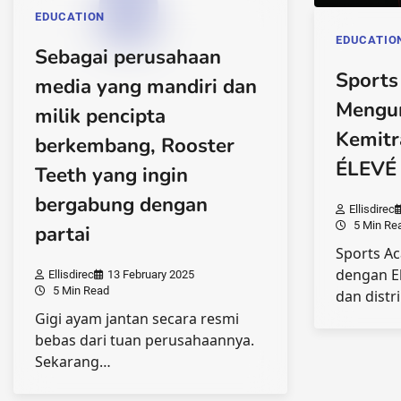
EDUCATION
EDUCATIO
Sebagai perusahaan
Sport
media yang mandiri dan
Mengu
milik pencipta
Kemitr
berkembang, Rooster
ÉLEVÉ 
Teeth yang ingin
bergabung dengan
Ellisdirec
5 Min Re
partai
Sports A
dengan E
Ellisdirec
13 February 2025
5 Min Read
dan distr
Gigi ayam jantan secara resmi
bebas dari tuan perusahaannya.
Sekarang…