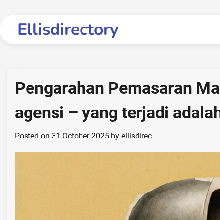
Skip
to
Ellisdirectory
content
Pengarahan Pemasaran Mas
agensi – yang terjadi adala
Posted on
31 October 2025
by
ellisdirec