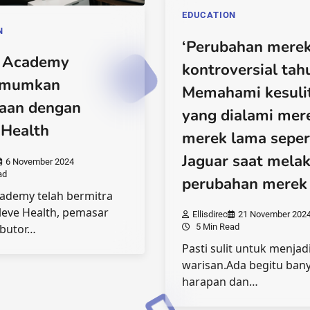
EDUCATION
N
‘Perubahan merek
s Academy
kontroversial tahu
mumkan
Memahami kesuli
aan dengan
yang dialami mer
Health
merek lama seper
Jaguar saat mela
6 November 2024
ad
perubahan merek
cademy telah bermitra
leve Health, pemasar
Ellisdirec
21 November 202
ibutor…
5 Min Read
Pasti sulit untuk menja
warisan.Ada begitu ban
harapan dan…