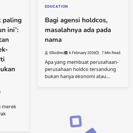
EDUCATION
 paling
Bagi agensi holdcos,
n ini’:
masalahnya ada pada
tan
nama
ek-
Ellisdirec
6 February 2026
7 Min Read
ti
Apa yang membuat perusahaan-
kukan
perusahaan holdco tersandung
bukan hanya ekonomi atau…
4
di merek
yak