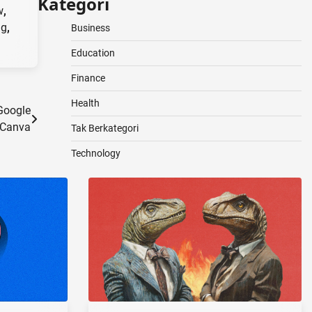
Kategori
w
,
ng
,
Business
Education
Finance
Health
Google
 Canva
Tak Berkategori
Technology