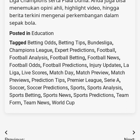
Liga Champions serta Piala Dunia. Anda juga bisa
menemukan opini ahli, highlight video, hingga
berita terkini mengenai perkembangan dalam
sepak bola.
Posted in
Education
Tagged
Betting Odds
,
Betting Tips
,
Bundesliga
,
Champions League
,
Expert Predictions
,
Football
,
Football Analysis
,
Football Betting
,
Football News
,
Football Odds
,
Football Predictions
,
Injury Updates
,
La
Liga
,
Live Scores
,
Match Day
,
Match Preview
,
Match
Previews
,
Prediction Tips
,
Premier League
,
Serie A
,
Soccer
,
Soccer Predictions
,
Sports
,
Sports Analysis
,
Sports Betting
,
Sports News
,
Sports Predictions
,
Team
Form
,
Team News
,
World Cup
Post
Previous:
Next: