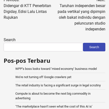
navigation
Didengar di KTT Penerbitan
Taruhan independen besar
Digiday, Edisi Lalu Lintas
pada vertikal yang dipimpin
Rujukan
oleh bakat individu dengan
peluncuran studio
independen
Search
Search
Pos-pos Terbaru
WPP’s boss looks toward ‘mixed economy’ business model
We’re not turning off Google crawlers yet
The retail industry is facing a significant surge in legal scrutiny
Compute is about to become the next big commodity in
advertising
‘The marketplace hasn’t seen what the cost of this AI is’