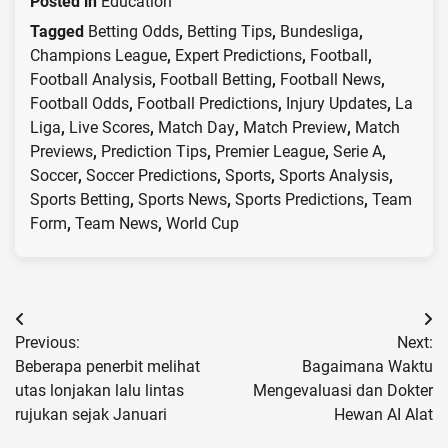
Posted in
Education
Tagged
Betting Odds
,
Betting Tips
,
Bundesliga
,
Champions League
,
Expert Predictions
,
Football
,
Football Analysis
,
Football Betting
,
Football News
,
Football Odds
,
Football Predictions
,
Injury Updates
,
La
Liga
,
Live Scores
,
Match Day
,
Match Preview
,
Match
Previews
,
Prediction Tips
,
Premier League
,
Serie A
,
Soccer
,
Soccer Predictions
,
Sports
,
Sports Analysis
,
Sports Betting
,
Sports News
,
Sports Predictions
,
Team
Form
,
Team News
,
World Cup
Post
Previous:
Next:
navigation
Beberapa penerbit melihat
Bagaimana Waktu
utas lonjakan lalu lintas
Mengevaluasi dan Dokter
rujukan sejak Januari
Hewan AI Alat