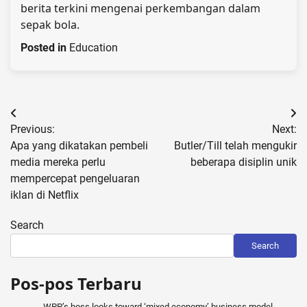
berita terkini mengenai perkembangan dalam
sepak bola.
Posted in
Education
Post
Previous:
Next:
navigation
Apa yang dikatakan pembeli
Butler/Till telah mengukir
media mereka perlu
beberapa disiplin unik
mempercepat pengeluaran
iklan di Netflix
Search
Search
Pos-pos Terbaru
WPP’s boss looks toward ‘mixed economy’ business model