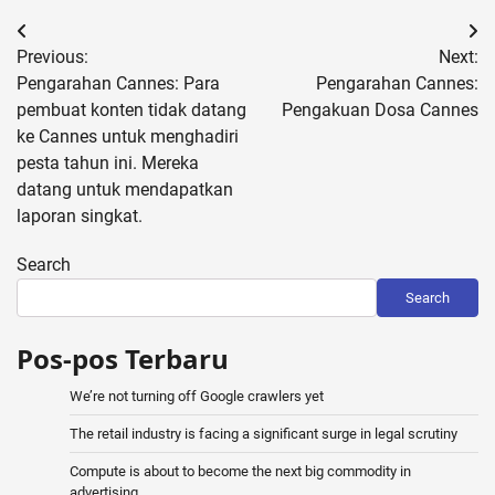
Post
Previous:
Next:
navigation
Pengarahan Cannes: Para
Pengarahan Cannes:
pembuat konten tidak datang
Pengakuan Dosa Cannes
ke Cannes untuk menghadiri
pesta tahun ini. Mereka
datang untuk mendapatkan
laporan singkat.
Search
Search
Pos-pos Terbaru
We’re not turning off Google crawlers yet
The retail industry is facing a significant surge in legal scrutiny
Compute is about to become the next big commodity in
advertising