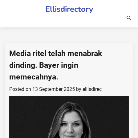
Skip
Ellisdirectory
to
content
Media ritel telah menabrak
dinding. Bayer ingin
memecahnya.
Posted on
13 September 2025
by
ellisdirec