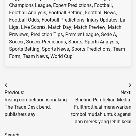
Champions League
,
Expert Predictions
,
Football
,
Football Analysis
,
Football Betting
,
Football News
,
Football Odds
,
Football Predictions
,
Injury Updates
,
La
Liga
,
Live Scores
,
Match Day
,
Match Preview
,
Match
Previews
,
Prediction Tips
,
Premier League
,
Serie A
,
Soccer
,
Soccer Predictions
,
Sports
,
Sports Analysis
,
Sports Betting
,
Sports News
,
Sports Predictions
,
Team
Form
,
Team News
,
World Cup
Post
Previous:
Next:
navigation
Rising competition is making
Briefing Pembelian Media:
The Trade Desk bend,
Fullthrottle.ai menawarkan
publishers say
tombol mudah untuk agensi
dan merek yang lebih kecil
Search