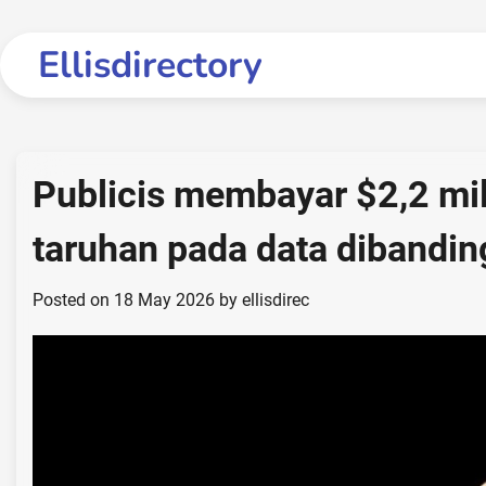
Skip
to
Ellisdirectory
content
Publicis membayar $2,2 mi
taruhan pada data dibandi
Posted on
18 May 2026
by
ellisdirec