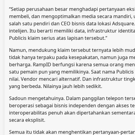
“Setiap perusahaan besar menghadapi pertanyaan eksi
membeli, dan mengoptimalkan media secara mandiri, u
salah satu pendiri dan CEO bisnis data lokasi Adsquar
intelijen. Itu berarti memiliki data, infrastruktur ide
Publicis klaim serius atas lapisan tersebut.”
Namun, mendukung klaim tersebut ternyata lebih muda
tidak hanya terpaku pada kesepakatan, namun juga m
berharga. RampID berfungsi karena semua orang men
satu pemain pun yang memilikinya. Saat nama Publicis 
nilai. Vendor mencari alternatif. Dan infrastruktur ting
yang berbeda. Nilainya jauh lebih sedikit.
Sadoun mengetahuinya. Dalam panggilan telepon ters
beroperasi sebagai bisnis independen dengan akses te
interoperabilitas penuh akan dipertahankan sementara 
secara eksplisit.
Semua itu tidak akan menghentikan pertanyaan-perta