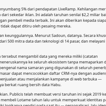
 menyumbang 5% dari pendapatan LiveRamp. Kehilangan me
ri sekedar iklan. Ini adalah taruhan senilai $2,2 miliar b
angan pembeli media terbaik. Ini akan diberikan kepada siap
dak dapat ditiru oleh pesaing mereka.
ukan keunggulannya. Menurut Sadoun, datanya. Secara khus
ari 500 mitra data dan teknologi di 14 pasar, dan melayani
 tersebut mengambil data yang mereka miliki (catatan
an meneruskannya ke seluruh ekosistem tanpa memaparkan d
engenal nama samaran yang digunakan di seluruh penerbi
 pemasar dapat mencocokkan daftar CRM-nya dengan audien
penjualan atau menjalankan kampanye di web terbuka —
ya berkat ruang bersih data Habu.
an. Publicis telah membuat versi taruhan ini sejak 2019 ke
a membeli Lotame tahun lalu untuk memperkuat identitas p
 logikanya sendiri pada saat itu — personalisasi, lalu ident