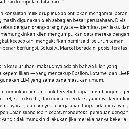
et dan kumpulan data baru.”
haan konsultan milik grup ini, Sapient, akan mengambil peran
 masih digunakan oleh sebagian besar perusahaan. Divisi
sebut dengan orang-orang nyata — identitas, perilaku, da
i, memungkinkan klien mengumpulkan data mereka denga
ngkat kecocokan, mengaktifkan pemirsa di seluruh taman
nar berfungsi. Solusi AI Marcel berada di posisi teratas,
ara keseluruhan, maksudnya adalah bahwa klien yang
kepemilikan — yang mencakup Epsilon, Lotame, dan Liv
enggunakan LLM yang sama pada masukan umum.
engan tumpukan penuh, bank tersebut dapat membangun age
itel, kartu kredit, dan manajemen kekayaannya, kemudia
embayaran, dan penyedia perjalanan tanpa ada mitra yang
 penjualan silang lebih cepat, mendeteksi penipuan dengan
t yang tidak mungkin dilakukan jika mereka hanya bekerja