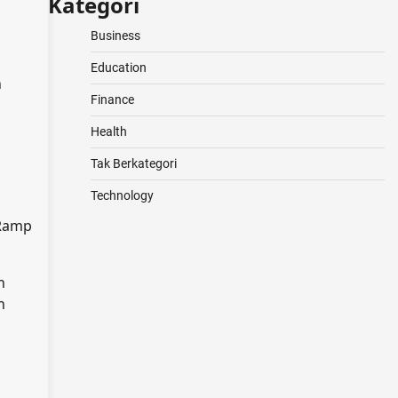
Kategori
Business
Education
n
Finance
n
Health
Tak Berkategori
Technology
eRamp
n
n