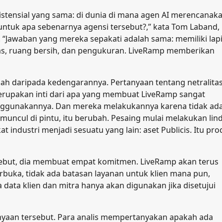
stensial yang sama: di dunia di mana agen AI merencanaka
ntuk apa sebenarnya agensi tersebut?,” kata Tom Laband,
e. “Jawaban yang mereka sepakati adalah sama: memiliki lap
ntitas, ruang bersih, dan pengukuran. LiveRamp memberikan
h daripada kedengarannya. Pertanyaan tentang netralita
erupakan inti dari apa yang membuat LiveRamp sangat
ggunakannya. Dan mereka melakukannya karena tidak ad
muncul di pintu, itu berubah. Pesaing mulai melakukan li
kat industri menjadi sesuatu yang lain: aset Publicis. Itu pr
ebut, dia membuat empat komitmen. LiveRamp akan terus
rbuka, tidak ada batasan layanan untuk klien mana pun,
data klien dan mitra hanya akan digunakan jika disetujui
nyaan tersebut. Para analis mempertanyakan apakah ada