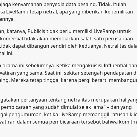
njaga kenyamanan penyedia data pesaing. Tidak, itulah
ika LiveRamp tetap netral, apa yang diberikan kepemilikan
annya.
 katanya, Publicis tidak perlu memiliki LiveRamp untuk
 komersial tidak akan membiarkan salah satu perusahaan
ak dapat dibangun sendiri oleh keduanya. Netralitas da
l ini.
an drama ini sebelumnya. Ketika mengakuisisi Influential da
tiran yang sama. Saat ini, sekitar setengah pendapatan d
saing. Mereka tetap tinggal karena pergi berarti membang
gatakan pertanyaan tentang netralitas merupakan hal yan
 pembicaraan yang sudah dimulai sejak lama” – dan yang
anggal pengumuman, ketika LiveRamp memanggil ratusan kli
awatiran dalam semua pembicaraan tersebut bahwa komit