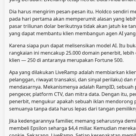
Dia harus mengirim pesan-pesan itu. Holdco sendiri
pada hari pertama akan memperumit alasan yang lebih da
pasar triliunan dolar berikutnya tidak akan jatuh ke t
yang dapat membantu klien membangun agen AI yang ti
Karena siapa pun dapat melisensikan model AI. Itu b
rangkaian ini mencakup 25.000 domain penerbit, lebih d
klien — 250 di antaranya merupakan Fortune 500.
Apa yang dilakukan LiveRamp adalah membiarkan klien
pelanggan, riwayat transaksi, dan sinyal perilaku) d
mendasarnya. Mekanismenya adalah RampID, sebuah p
pengecer, platform CTV, dan mitra data. Dengan itu,
penerbit, mengukur apakah sebuah iklan mendorong 
semuanya tanpa data harus lepas dari tangan pemilikn
Jika kedengarannya familier, memang seharusnya demiki
membeli Epsilon seharga $4,4 miliar. Kemudian merek
cookie. Sekarang, LiveRamp. Setiap kesepakatan memiliki