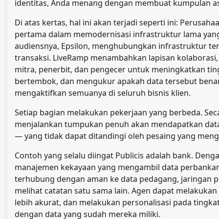
identitas, Anda menang dengan membuat kumpulan as
Di atas kertas, hal ini akan terjadi seperti ini: Perusa
pertama dalam memodernisasi infrastruktur lama yang
audiensnya, Epsilon, menghubungkan infrastruktur ter
transaksi. LiveRamp menambahkan lapisan kolaboras
mitra, penerbit, dan pengecer untuk meningkatkan ti
bertembok, dan mengukur apakah data tersebut benar-be
mengaktifkan semuanya di seluruh bisnis klien.
Setiap bagian melakukan pekerjaan yang berbeda. Sec
menjalankan tumpukan penuh akan mendapatkan data 
— yang tidak dapat ditandingi oleh pesaing yang m
Contoh yang selalu diingat Publicis adalah bank. D
manajemen kekayaan yang mengambil data perbankan r
terhubung dengan aman ke data pedagang, jaringan p
melihat catatan satu sama lain. Agen dapat melakukan
lebih akurat, dan melakukan personalisasi pada tingka
dengan data yang sudah mereka miliki.