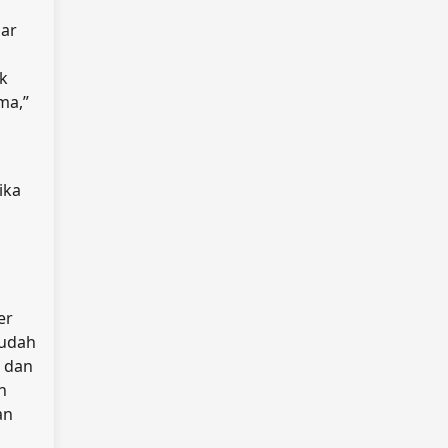
sar
k
ma,”
ika
er
sudah
a dan
h
an