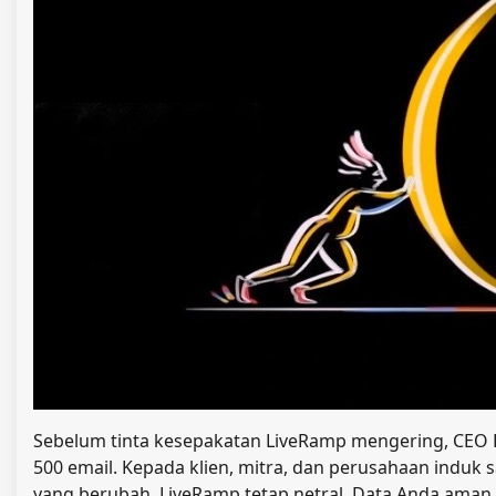
Sebelum tinta kesepakatan LiveRamp mengering, CEO P
500 email. Kepada klien, mitra, dan perusahaan ind
yang berubah. LiveRamp tetap netral. Data Anda aman.