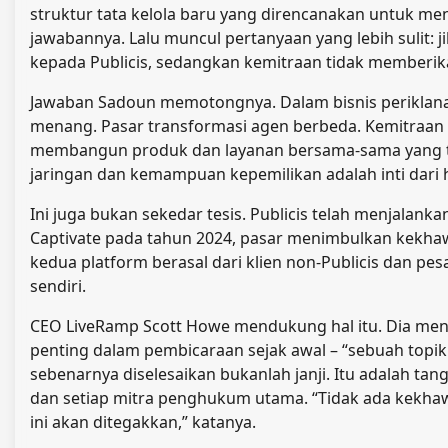
struktur tata kelola baru yang direncanakan untuk me
jawabannya. Lalu muncul pertanyaan yang lebih sulit: j
kepada Publicis, sedangkan kemitraan tidak memberik
Jawaban Sadoun memotongnya. Dalam bisnis periklanan,
menang. Pasar transformasi agen berbeda. Kemitraan
membangun produk dan layanan bersama-sama yang tid
jaringan dan kemampuan kepemilikan adalah inti dari ha
Ini juga bukan sekedar tesis. Publicis telah menjalank
Captivate pada tahun 2024, pasar menimbulkan kekhawa
kedua platform berasal dari klien non-Publicis dan pe
sendiri.
CEO LiveRamp Scott Howe mendukung hal itu. Dia men
penting dalam pembicaraan sejak awal – “sebuah topik
sebenarnya diselesaikan bukanlah janji. Itu adalah t
dan setiap mitra penghukum utama. “Tidak ada kekh
ini akan ditegakkan,” katanya.