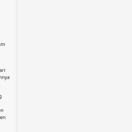
lam
n
ari
unnya
g
en
men