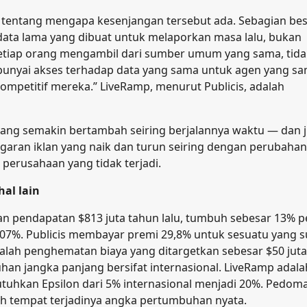
ang tentang mengapa kesenjangan tersebut ada. Sebagian be
ata lama yang dibuat untuk melaporkan masa lalu, bukan
tiap orang mengambil dari sumber umum yang sama, tida
unyai akses terhadap data yang sama untuk agen yang sa
mpetitif mereka.” LiveRamp, menurut Publicis, adalah
 yang semakin bertambah seiring berjalannya waktu — dan j
garan iklan yang naik dan turun seiring dengan perubahan
perusahaan yang tidak terjadi.
hal lain
an pendapatan $813 juta tahun lalu, tumbuh sebesar 13% p
7%. Publicis membayar premi 29,8% untuk sesuatu yang 
alah penghematan biaya yang ditargetkan sebesar $50 jut
han jangka panjang bersifat internasional. LiveRamp adala
Dibutuhkan Epsilon dari 5% internasional menjadi 20%. Pedom
ah tempat terjadinya angka pertumbuhan nyata.