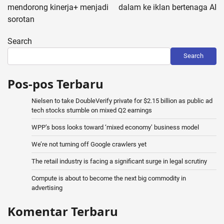
mendorong kinerja+ menjadi
dalam ke iklan bertenaga AI
sorotan
Search
Search
Pos-pos Terbaru
Nielsen to take DoubleVerify private for $2.15 billion as public ad
tech stocks stumble on mixed Q2 earnings
WPP’s boss looks toward ‘mixed economy’ business model
We’re not turning off Google crawlers yet
The retail industry is facing a significant surge in legal scrutiny
Compute is about to become the next big commodity in
advertising
Komentar Terbaru