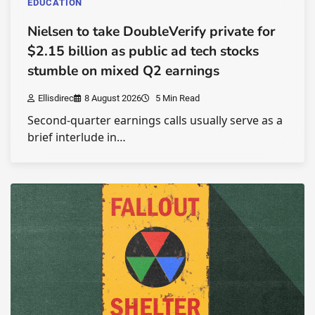
EDUCATION
Nielsen to take DoubleVerify private for
$2.15 billion as public ad tech stocks
stumble on mixed Q2 earnings
Ellisdirec
8 August 2026
5 Min Read
Second-quarter earnings calls usually serve as a
brief interlude in…