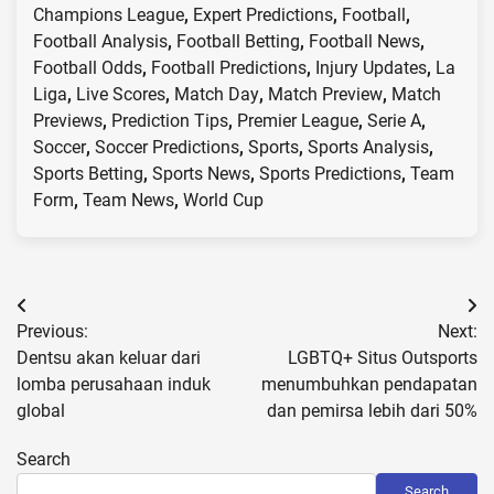
Champions League
,
Expert Predictions
,
Football
,
Football Analysis
,
Football Betting
,
Football News
,
Football Odds
,
Football Predictions
,
Injury Updates
,
La
Liga
,
Live Scores
,
Match Day
,
Match Preview
,
Match
Previews
,
Prediction Tips
,
Premier League
,
Serie A
,
Soccer
,
Soccer Predictions
,
Sports
,
Sports Analysis
,
Sports Betting
,
Sports News
,
Sports Predictions
,
Team
Form
,
Team News
,
World Cup
Post
Previous:
Next:
navigation
Dentsu akan keluar dari
LGBTQ+ Situs Outsports
lomba perusahaan induk
menumbuhkan pendapatan
global
dan pemirsa lebih dari 50%
Search
Search