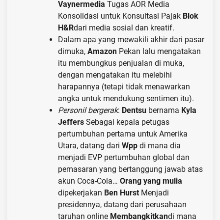
Vaynermedia
Tugas AOR Media
Konsolidasi untuk Konsultasi Pajak
Blok
H&R
dari media sosial dan kreatif.
Dalam apa yang mewakili akhir dari pasar
dimuka,
Amazon
Pekan lalu mengatakan
itu membungkus penjualan di muka,
dengan mengatakan itu melebihi
harapannya (tetapi tidak menawarkan
angka untuk mendukung sentimen itu).
Personil bergerak
:
Dentsu
bernama
Kyla
Jeffers
Sebagai kepala petugas
pertumbuhan pertama untuk Amerika
Utara, datang dari
Wpp
di mana dia
menjadi EVP pertumbuhan global dan
pemasaran yang bertanggung jawab atas
akun Coca-Cola…
Orang yang mulia
dipekerjakan
Ben Hurst
Menjadi
presidennya, datang dari perusahaan
taruhan online
Membangkitkan
di mana