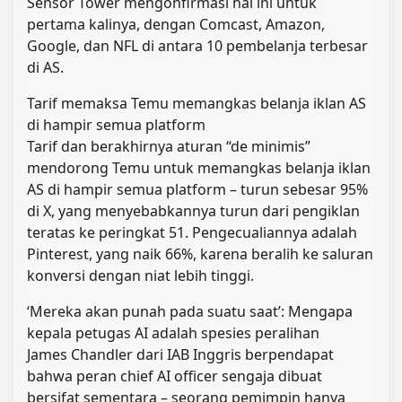
Sensor Tower mengonfirmasi hal ini untuk
pertama kalinya, dengan Comcast, Amazon,
Google, dan NFL di antara 10 pembelanja terbesar
di AS.
Tarif memaksa Temu memangkas belanja iklan AS
di hampir semua platform
Tarif dan berakhirnya aturan “de minimis”
mendorong Temu untuk memangkas belanja iklan
AS di hampir semua platform – turun sebesar 95%
di X, yang menyebabkannya turun dari pengiklan
teratas ke peringkat 51. Pengecualiannya adalah
Pinterest, yang naik 66%, karena beralih ke saluran
konversi dengan niat lebih tinggi.
‘Mereka akan punah pada suatu saat’: Mengapa
kepala petugas AI adalah spesies peralihan
James Chandler dari IAB Inggris berpendapat
bahwa peran chief AI officer sengaja dibuat
bersifat sementara – seorang pemimpin hanya