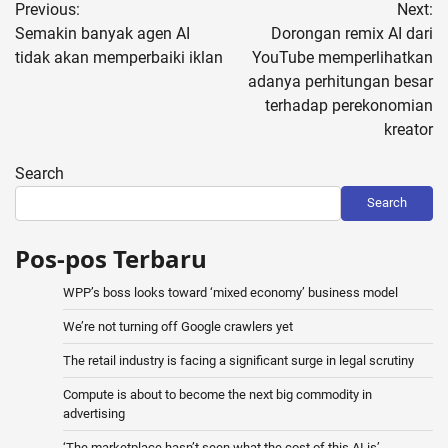
Previous:
Next:
navigation
Semakin banyak agen AI
Dorongan remix AI dari
tidak akan memperbaiki iklan
YouTube memperlihatkan
adanya perhitungan besar
terhadap perekonomian
kreator
Search
Search
Pos-pos Terbaru
WPP’s boss looks toward ‘mixed economy’ business model
We’re not turning off Google crawlers yet
The retail industry is facing a significant surge in legal scrutiny
Compute is about to become the next big commodity in
advertising
‘The marketplace hasn’t seen what the cost of this AI is’