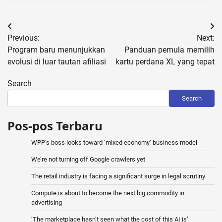
Post
Previous:
Next:
navigation
Program baru menunjukkan
Panduan pemula memilih
evolusi di luar tautan afiliasi
kartu perdana XL yang tepat
Search
Search
Pos-pos Terbaru
WPP’s boss looks toward ‘mixed economy’ business model
We’re not turning off Google crawlers yet
The retail industry is facing a significant surge in legal scrutiny
Compute is about to become the next big commodity in
advertising
‘The marketplace hasn’t seen what the cost of this AI is’