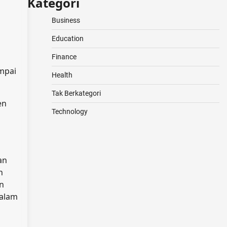
Kategori
Business
Education
Finance
ampai
Health
Tak Berkategori
en
Technology
an
h
n
dalam