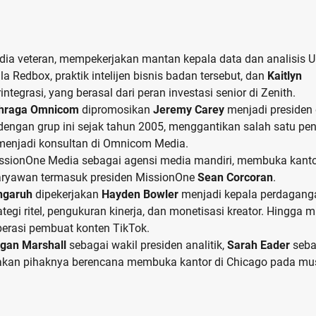
ia veteran, mempekerjakan mantan kepala data dan analisis 
a Redbox, praktik intelijen bisnis badan tersebut, dan
Kaitlyn
integrasi, yang berasal dari peran investasi senior di Zenith.
hraga Omnicom
dipromosikan
Jeremy Carey
menjadi presiden 
 dengan grup ini sejak tahun 2005, menggantikan salah satu pen
menjadi konsultan di Omnicom Media.
ssionOne Media sebagai agensi media mandiri, membuka kanto
aryawan termasuk presiden MissionOne
Sean Corcoran
.
ngaruh
dipekerjakan
Hayden Bowler
menjadi kepala perdagang
tegi ritel, pengukuran kinerja, dan monetisasi kreator. Hingga 
perasi pembuat konten TikTok.
gan Marshall
sebagai wakil presiden analitik,
Sarah Eader
seba
atakan pihaknya berencana membuka kantor di Chicago pada m