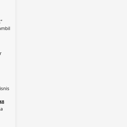
,”
ambil
r
isnis
48
ta