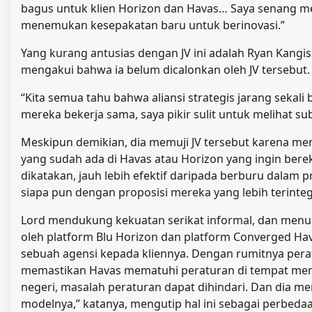
bagus untuk klien Horizon dan Havas… Saya senang me
menemukan kesepakatan baru untuk berinovasi.”
Yang kurang antusias dengan JV ini adalah Ryan Kangiss
mengakui bahwa ia belum dicalonkan oleh JV tersebut. 
“Kita semua tahu bahwa aliansi strategis jarang sekali 
mereka bekerja sama, saya pikir sulit untuk melihat su
Meskipun demikian, dia memuji JV tersebut karena mem
yang sudah ada di Havas atau Horizon yang ingin bereksp
dikatakan, jauh lebih efektif daripada berburu dala
siapa pun dengan proposisi mereka yang lebih terintegr
Lord mendukung kekuatan serikat informal, dan menun
oleh platform Blu Horizon dan platform Converged Hav
sebuah agensi kepada kliennya. Dengan rumitnya perat
memastikan Havas mematuhi peraturan di tempat mere
negeri, masalah peraturan dapat dihindari. Dan dia me
modelnya,” katanya, mengutip hal ini sebagai perbed