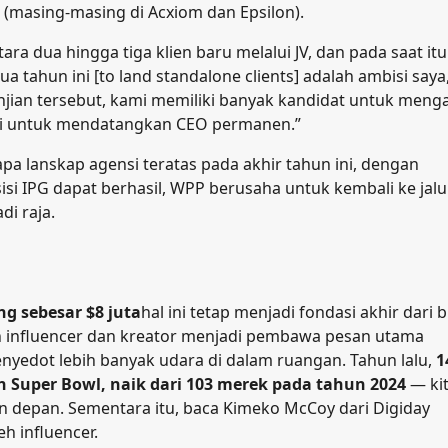
(masing-masing di Acxiom dan Epsilon).
a dua hingga tiga klien baru melalui JV, dan pada saat itu
tahun ini [to land standalone clients] adalah ambisi saya
njian tersebut, kami memiliki banyak kandidat untuk meng
si untuk mendatangkan CEO permanen.”
pa lanskap agensi teratas pada akhir tahun ini, dengan
i IPG dapat berhasil, WPP berusaha untuk kembali ke jalu
i raja.
ng sebesar $8 juta
hal ini tetap menjadi fondasi akhir dari b
kah influencer dan kreator menjadi pembawa pesan utama
yedot lebih banyak udara di dalam ruangan. Tahun lalu,
1
Super Bowl, naik dari 103 merek pada tahun 2024
— ki
n depan. Sementara itu, baca Kimeko McCoy dari Digiday
h influencer.