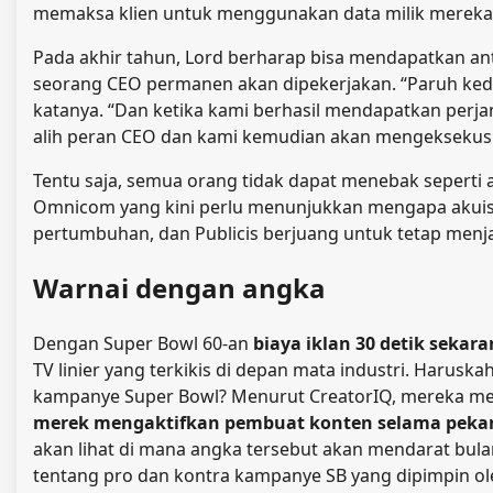
memaksa klien untuk menggunakan data milik mereka 
Pada akhir tahun, Lord berharap bisa mendapatkan antar
seorang CEO permanen akan dipekerjakan. “Paruh kedua 
katanya. “Dan ketika kami berhasil mendapatkan perja
alih peran CEO dan kami kemudian akan mengekseku
Tentu saja, semua orang tidak dapat menebak seperti a
Omnicom yang kini perlu menunjukkan mengapa akuisis
pertumbuhan, dan Publicis berjuang untuk tetap menjad
Warnai dengan angka
Dengan Super Bowl 60-an
biaya iklan 30 detik sekara
TV linier yang terkikis di depan mata industri. Harus
kampanye Super Bowl? Menurut CreatorIQ, mereka men
merek mengaktifkan pembuat konten selama pekan 
akan lihat di mana angka tersebut akan mendarat bula
tentang pro dan kontra kampanye SB yang dipimpin ole