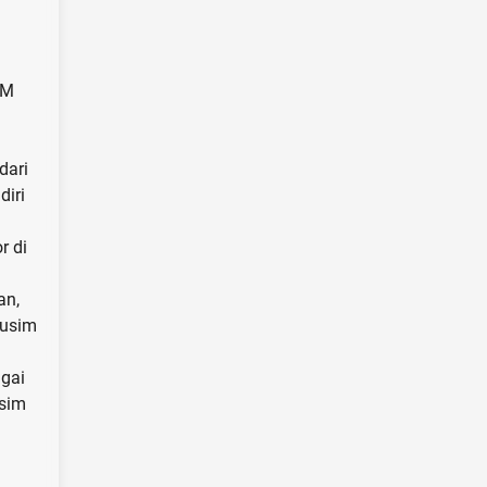
UM
dari
diri
r di
an,
musim
gai
usim