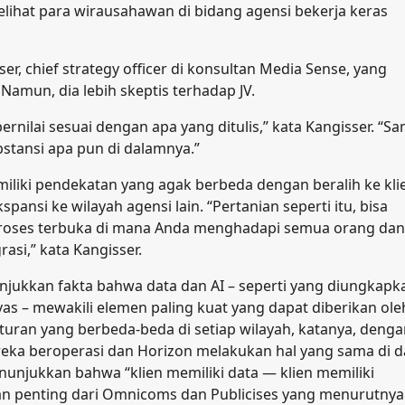
lihat para wirausahawan di bidang agensi bekerja keras
er, chief strategy officer di konsultan Media Sense, yang
Namun, dia lebih skeptis terhadap JV.
bernilai sesuai dengan apa yang ditulis,” kata Kangisser. “S
bstansi apa pun di dalamnya.”
iliki pendekatan yang agak berbeda dengan beralih ke kli
ansi ke wilayah agensi lain. “Pertanian seperti itu, bisa
m proses terbuka di mana Anda menghadapi semua orang dan
asi,” kata Kangisser.
jukkan fakta bahwa data dan AI – seperti yang diungkapk
as – mewakili elemen paling kuat yang dapat diberikan ole
uran yang berbeda-beda di setiap wilayah, katanya, denga
ka beroperasi dan Horizon melakukan hal yang sama di 
nunjukkan bahwa “klien memiliki data — klien memiliki
aan penting dari Omnicoms dan Publicises yang menurutnya