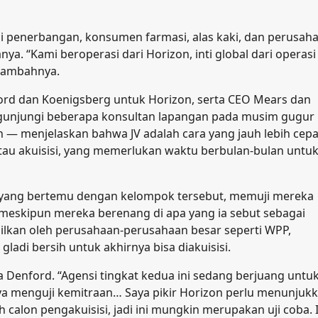
ai penerbangan, konsumen farmasi, alas kaki, dan perusah
 “Kami beroperasi dari Horizon, inti global dari operasi
 tambahnya.
rd dan Koenigsberg untuk Horizon, serta CEO Mears dan
engunjungi beberapa konsultan lapangan pada musim gugur
 menjelaskan bahwa JV adalah cara yang jauh lebih cepa
au akuisisi, yang memerlukan waktu berbulan-bulan untu
n yang bertemu dengan kelompok tersebut, memuji mereka
meskipun mereka berenang di apa yang ia sebut sebagai
silkan oleh perusahaan-perusahaan besar seperti WPP,
 gladi bersih untuk akhirnya bisa diakuisisi.
kata Denford. “Agensi tingkat kedua ini sedang berjuang untu
nya menguji kemitraan… Saya pikir Horizon perlu menunjuk
calon pengakuisisi, jadi ini mungkin merupakan uji coba. I