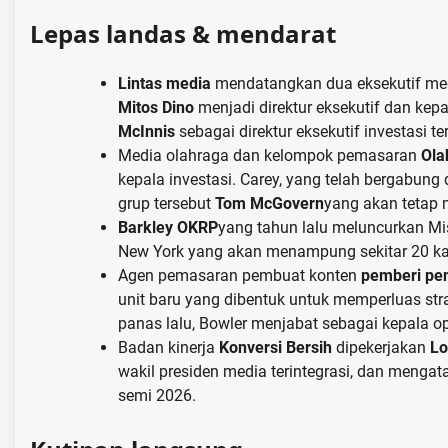
Lepas landas & mendarat
Lintas media
mendatangkan dua eksekutif med
Mitos Dino
menjadi direktur eksekutif dan kepal
McInnis
sebagai direktur eksekutif investasi ter
Media olahraga dan kelompok pemasaran
Ola
kepala investasi. Carey, yang telah bergabung
grup tersebut
Tom McGovern
yang akan tetap 
Barkley OKRP
yang tahun lalu meluncurkan Mi
New York yang akan menampung sekitar 20 k
Agen pemasaran pembuat konten
pemberi pe
unit baru yang dibentuk untuk memperluas stra
panas lalu, Bowler menjabat sebagai kepala o
Badan kinerja
Konversi Bersih
dipekerjakan
Lo
wakil presiden media terintegrasi, dan meng
semi 2026.