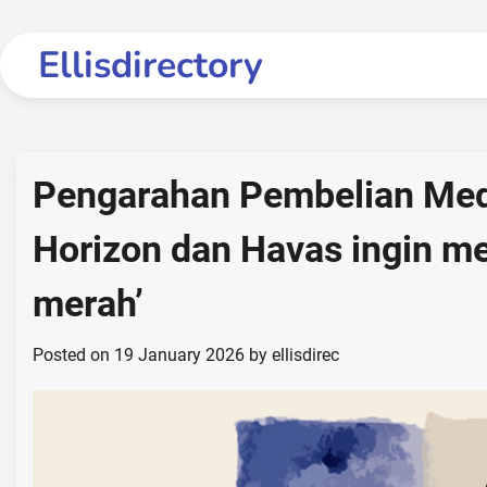
Skip
to
Ellisdirectory
content
Pengarahan Pembelian Med
Horizon dan Havas ingin m
merah’
Posted on
19 January 2026
by
ellisdirec