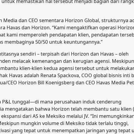
 untuk memastikan hal tersebut menjadi bagian dari rangk
zon Media dan CEO sementara Horizon Global, strukturnya a
ra Havas dan Horizon. “Kami mengaktifkan operasi Horizo
i saat kami memperoleh pendapatan klien, pendapatan terse
vas membaginya 50/50 untuk keuntungannya.”
titasnya sendiri – terpisah dari Horizon dan Havas – oleh
enden melacak kemenangan dan kerugian agensi. Meskipu
bantu klien-klien kedua agensi tersebut untuk melakuka
pihak Havas adalah Renata Spackova, COO global bisnis inti 
ua/CEO Horizon Bill Koenigsberg dan CEO Havas Media Pet
na P&L tunggal—di mana perusahaan induk cenderung
Dia mengatakan bahwa Horizon telah membantu satu klien 
kspansi dari AS ke Meksiko melalui JV. “Ini memungkinka
Meskipun mungkin volume di Meksiko tidak terlalu tinggi,
tivasi yang tepat untuk menempatkan jaringan yang tepat 