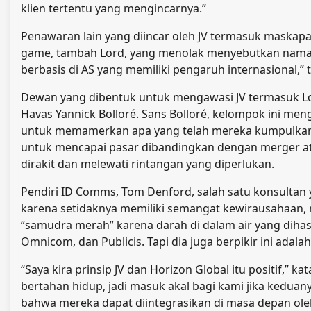
klien tertentu yang mengincarnya.”
Penawaran lain yang diincar oleh JV termasuk maskap
game, tambah Lord, yang menolak menyebutkan namanya.
berbasis di AS yang memiliki pengaruh internasional,”
Dewan yang dibentuk untuk mengawasi JV termasuk Lo
Havas Yannick Bolloré. Sans Bolloré, kelompok ini m
untuk memamerkan apa yang telah mereka kumpulkan —
untuk mencapai pasar dibandingkan dengan merger at
dirakit dan melewati rintangan yang diperlukan.
Pendiri ID Comms, Tom Denford, salah satu konsulta
karena setidaknya memiliki semangat kewirausahaan, 
“samudra merah” karena darah di dalam air yang diha
Omnicom, dan Publicis. Tapi dia juga berpikir ini adalah
“Saya kira prinsip JV dan Horizon Global itu positif,” 
bertahan hidup, jadi masuk akal bagi kami jika kedua
bahwa mereka dapat diintegrasikan di masa depan oleh 