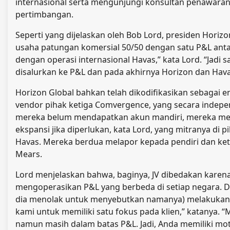
internasional serta mengunjungi konsultan penawaran
pertimbangan.
Seperti yang dijelaskan oleh Bob Lord, presiden Hori
usaha patungan komersial 50/50 dengan satu P&L anta
dengan operasi internasional Havas,” kata Lord. “Jad
disalurkan ke P&L dan pada akhirnya Horizon dan Ha
Horizon Global bahkan telah dikodifikasikan sebagai en
vendor pihak ketiga Comvergence, yang secara indep
mereka belum mendapatkan akun mandiri, mereka mem
ekspansi jika diperlukan, kata Lord, yang mitranya di 
Havas. Mereka berdua melapor kepada pendiri dan ket
Mears.
Lord menjelaskan bahwa, baginya, JV dibedakan kare
mengoperasikan P&L yang berbeda di setiap negara. 
dia menolak untuk menyebutkan namanya) melakukan e
kami untuk memiliki satu fokus pada klien,” katanya. “
namun masih dalam batas P&L. Jadi, Anda memiliki mo