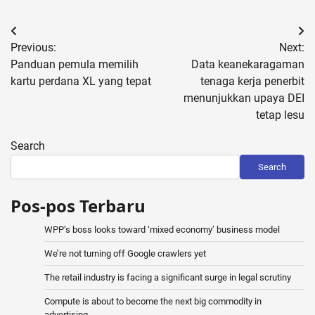
Post
Previous:
Next:
navigation
Panduan pemula memilih
Data keanekaragaman
kartu perdana XL yang tepat
tenaga kerja penerbit
menunjukkan upaya DEI
tetap lesu
Search
Search
Pos-pos Terbaru
WPP’s boss looks toward ‘mixed economy’ business model
We’re not turning off Google crawlers yet
The retail industry is facing a significant surge in legal scrutiny
Compute is about to become the next big commodity in
advertising