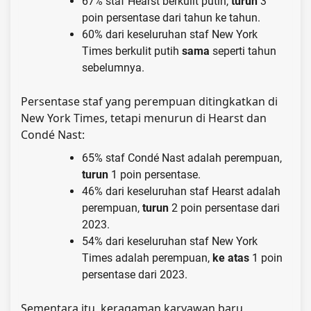
67% staf Hearst berkulit putih,
turun
3
poin persentase dari tahun ke tahun.
60% dari keseluruhan staf New York
Times berkulit putih
sama
seperti tahun
sebelumnya.
Persentase staf yang perempuan ditingkatkan di
New York Times, tetapi menurun di Hearst dan
Condé Nast:
65% staf Condé Nast adalah perempuan,
turun
1 poin persentase.
46% dari keseluruhan staf Hearst adalah
perempuan,
turun
2 poin persentase dari
2023.
54% dari keseluruhan staf New York
Times adalah perempuan,
ke atas
1 poin
persentase dari 2023.
Sementara itu, keragaman karyawan baru