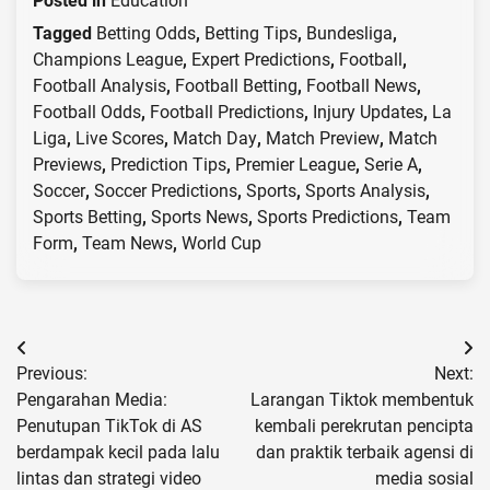
Posted in
Education
Tagged
Betting Odds
,
Betting Tips
,
Bundesliga
,
Champions League
,
Expert Predictions
,
Football
,
Football Analysis
,
Football Betting
,
Football News
,
Football Odds
,
Football Predictions
,
Injury Updates
,
La
Liga
,
Live Scores
,
Match Day
,
Match Preview
,
Match
Previews
,
Prediction Tips
,
Premier League
,
Serie A
,
Soccer
,
Soccer Predictions
,
Sports
,
Sports Analysis
,
Sports Betting
,
Sports News
,
Sports Predictions
,
Team
Form
,
Team News
,
World Cup
Post
Previous:
Next:
navigation
Pengarahan Media:
Larangan Tiktok membentuk
Penutupan TikTok di AS
kembali perekrutan pencipta
berdampak kecil pada lalu
dan praktik terbaik agensi di
lintas dan strategi video
media sosial