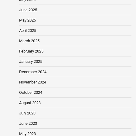
June 2025
May 2025
April 2025
March 2025
February 2025
January 2025
December 2024
November 2024
October 2024
August 2023
July 2023
June 2023
May 2023