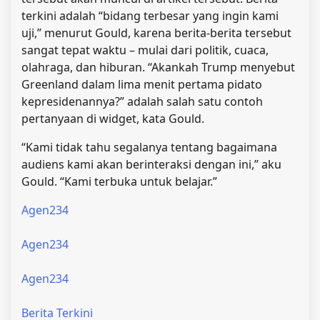
terkini adalah “bidang terbesar yang ingin kami
uji,” menurut Gould, karena berita-berita tersebut
sangat tepat waktu – mulai dari politik, cuaca,
olahraga, dan hiburan. “Akankah Trump menyebut
Greenland dalam lima menit pertama pidato
kepresidenannya?” adalah salah satu contoh
pertanyaan di widget, kata Gould.
“Kami tidak tahu segalanya tentang bagaimana
audiens kami akan berinteraksi dengan ini,” aku
Gould. “Kami terbuka untuk belajar.”
Agen234
Agen234
Agen234
Berita Terkini