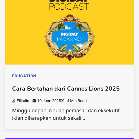
EDUCATION
Cara Bertahan dari Cannes Lions 2025
Ellisdirec
10 June 2025
4 Min Read
Minggu depan, ribuan pemasar dan eksekutif
iklan diharapkan untuk sekali…