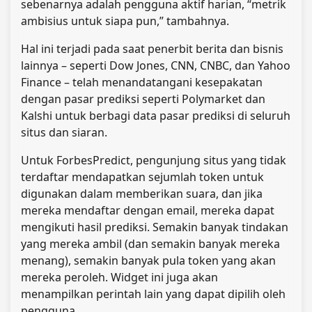
sebenarnya adalah pengguna aktif harian, “metrik
ambisius untuk siapa pun,” tambahnya.
Hal ini terjadi pada saat penerbit berita dan bisnis
lainnya – seperti Dow Jones, CNN, CNBC, dan Yahoo
Finance – telah menandatangani kesepakatan
dengan pasar prediksi seperti Polymarket dan
Kalshi untuk berbagi data pasar prediksi di seluruh
situs dan siaran.
Untuk ForbesPredict, pengunjung situs yang tidak
terdaftar mendapatkan sejumlah token untuk
digunakan dalam memberikan suara, dan jika
mereka mendaftar dengan email, mereka dapat
mengikuti hasil prediksi. Semakin banyak tindakan
yang mereka ambil (dan semakin banyak mereka
menang), semakin banyak pula token yang akan
mereka peroleh. Widget ini juga akan
menampilkan perintah lain yang dapat dipilih oleh
pengguna.