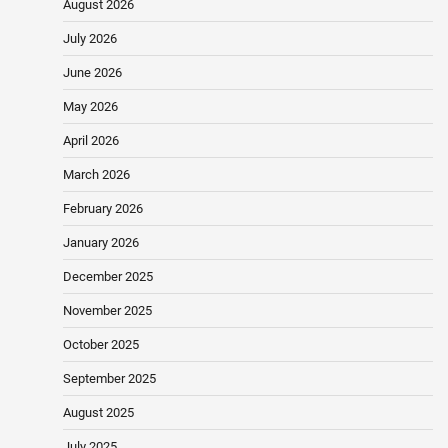
August 2026
July 2026
June 2026
May 2026
April 2026
March 2026
February 2026
January 2026
December 2025
November 2025
October 2025
September 2025
August 2025
July 2025