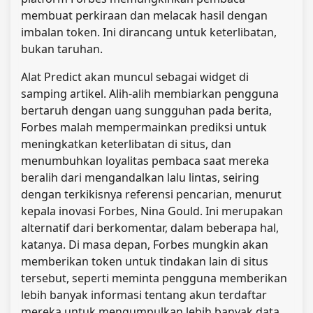
membuat perkiraan dan melacak hasil dengan
imbalan token. Ini dirancang untuk keterlibatan,
bukan taruhan.
Alat Predict akan muncul sebagai widget di
samping artikel. Alih-alih membiarkan pengguna
bertaruh dengan uang sungguhan pada berita,
Forbes malah mempermainkan prediksi untuk
meningkatkan keterlibatan di situs, dan
menumbuhkan loyalitas pembaca saat mereka
beralih dari mengandalkan lalu lintas, seiring
dengan terkikisnya referensi pencarian, menurut
kepala inovasi Forbes, Nina Gould. Ini merupakan
alternatif dari berkomentar, dalam beberapa hal,
katanya. Di masa depan, Forbes mungkin akan
memberikan token untuk tindakan lain di situs
tersebut, seperti meminta pengguna memberikan
lebih banyak informasi tentang akun terdaftar
mereka untuk mengumpulkan lebih banyak data