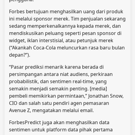
Forbes bertujuan menghasilkan uang dari produk
ini melalui sponsor merek. Tim penjualan sekarang
sedang memperkenalkannya kepada merek, dan
mendiskusikan peluang seperti pesan sponsor di
widget, iklan interstisial, atau petunjuk merek
(“Akankah Coca-Cola meluncurkan rasa baru bulan
depan?”).
“Pasar prediksi menarik karena berada di
persimpangan antara niat audiens, perkiraan
probabilistik, dan sentimen real-time, yang
semakin menjadi semakin penting. [media]
pembeli memikirkan permintaan,” Jonathan Snow,
CIO dan salah satu pendiri agen pemasaran
Avenue Z, mengatakan melalui email.
ForbesPredict juga akan menghasilkan data
sentimen untuk platform data pihak pertama