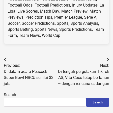
Football Odds
,
Football Predictions
,
Injury Updates
,
La
Liga
,
Live Scores
,
Match Day
,
Match Preview
,
Match
Previews
,
Prediction Tips
,
Premier League
,
Serie A
,
Soccer
,
Soccer Predictions
,
Sports
,
Sports Analysis
,
Sports Betting
,
Sports News
,
Sports Predictions
,
Team
Form
,
Team News
,
World Cup
Post
Previous:
Next:
navigation
Di dalam acara Peacock
Di tengah pergolakan TikTok
Super Bowl NBCU senilai $3
AS, Vita Coco tetap bertahan
juta
— dengan rencana cadangan
Search
Search