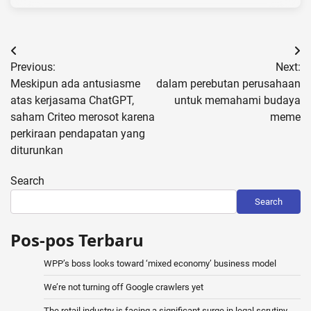
Post
Previous:
Next:
navigation
Meskipun ada antusiasme
dalam perebutan perusahaan
atas kerjasama ChatGPT,
untuk memahami budaya
saham Criteo merosot karena
meme
perkiraan pendapatan yang
diturunkan
Search
Search
Pos-pos Terbaru
WPP’s boss looks toward ‘mixed economy’ business model
We’re not turning off Google crawlers yet
The retail industry is facing a significant surge in legal scrutiny