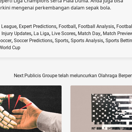
seperti Liga Champions serta Piala Dunia. Anda juga bisa
 terkini mengenai perkembangan dalam sepak bola.
 League
,
Expert Predictions
,
Football
,
Football Analysis
,
Footbal
,
Injury Updates
,
La Liga
,
Live Scores
,
Match Day
,
Match Previe
occer
,
Soccer Predictions
,
Sports
,
Sports Analysis
,
Sports Betti
World Cup
Next:
Publicis Groupe telah meluncurkan Olahraga Berpe