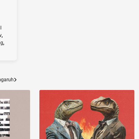
l
w
,
ng
,
ngaruh