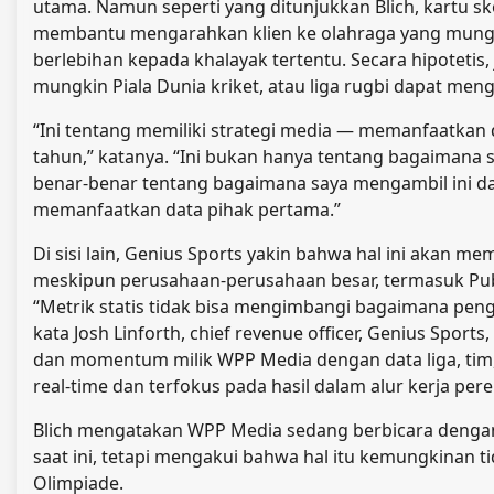
utama. Namun seperti yang ditunjukkan Blich, kartu s
membantu mengarahkan klien ke olahraga yang mung
berlebihan kepada khalayak tertentu. Secara hipotetis, 
mungkin Piala Dunia kriket, atau liga rugbi dapat men
“Ini tentang memiliki strategi media — memanfaatkan
tahun,” katanya. “Ini bukan hanya tentang bagaimana 
benar-benar tentang bagaimana saya mengambil ini da
memanfaatkan data pihak pertama.”
Di sisi lain, Genius Sports yakin bahwa hal ini akan
meskipun perusahaan-perusahaan besar, termasuk Publi
“Metrik statis tidak bisa mengimbangi bagaimana pen
kata Josh Linforth, chief revenue officer, Genius Sp
dan momentum milik WPP Media dengan data liga, ti
real-time dan terfokus pada hasil dalam alur kerja pe
Blich mengatakan WPP Media sedang berbicara dengan k
saat ini, tetapi mengakui bahwa hal itu kemungkinan t
Olimpiade.