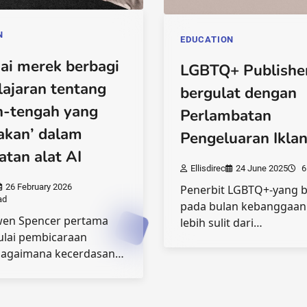
N
EDUCATION
ai merek berbagi
LGBTQ+ Publishe
ajaran tentang
bergulat dengan
h-tengah yang
Perlambatan
akan’ dalam
Pengeluaran Iklan
tan alat AI
Ellisdirec
24 June 2025
6
26 February 2026
Penerbit LGBTQ+-yang 
ad
pada bulan kebanggaan
wen Spencer pertama
lebih sulit dari…
ulai pembicaraan
bagaimana kecerdasan…