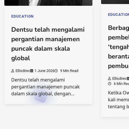
EDUCATIO
EDUCATION
Berbag
Dentsu telah mengalami
pembel
pergantian manajemen
‘tenga
puncak dalam skala
berant
global
pembua
Ellisdirec
1 June 2026
9 Min Read
Ellisdirec
Dentsu telah mengalami
6 Min Re
pergantian manajemen puncak
Ketika O
dalam skala global, dengan…
kali mem
tentang 