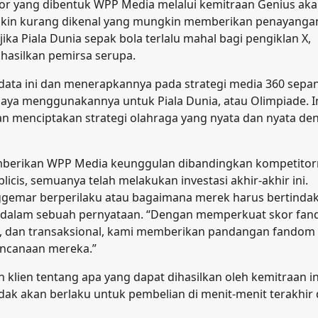
kor yang dibentuk WPP Media melalui kemitraan Genius ak
kin kurang dikenal yang mungkin memberikan penayanga
jika Piala Dunia sepak bola terlalu mahal bagi pengiklan X,
ghasilkan pemirsa serupa.
 data ini dan menerapkannya pada strategi media 360 sepa
saya menggunakannya untuk Piala Dunia, atau Olimpiade. I
n menciptakan strategi olahraga yang nyata dan nyata de
 memberikan WPP Media keunggulan dibandingkan kompetitor
cis, semuanya telah melakukan investasi akhir-akhir ini.
ggemar berperilaku atau bagaimana merek harus bertindak
orts, dalam sebuah pernyataan. “Dengan memperkuat skor fa
m, dan transaksional, kami memberikan pandangan fandom
rencanaan mereka.”
lien tentang apa yang dapat dihasilkan oleh kemitraan in
idak akan berlaku untuk pembelian di menit-menit terakhir 