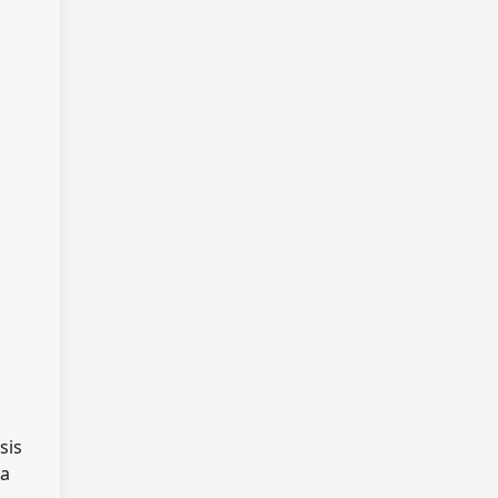
sis
La