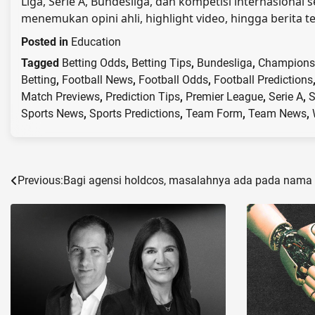
Liga, Serie A, Bundesliga, dan kompetisi internasional 
menemukan opini ahli, highlight video, hingga berita
Posted in
Education
Tagged
Betting Odds
,
Betting Tips
,
Bundesliga
,
Champions
Betting
,
Football News
,
Football Odds
,
Football Predictions
Match Previews
,
Prediction Tips
,
Premier League
,
Serie A
,
S
Sports News
,
Sports Predictions
,
Team Form
,
Team News
,
Post
Previous:
Bagi agensi holdcos, masalahnya ada pada nama
navigation