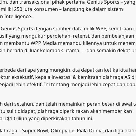
tim, dan transaksional pihak pertama Genius Sports – yang
miliki 250 juta konsumen – langsung ke dalam sistem
 Intelligence.
nius Sports dengan sumber data milik WPP, kemitraan i
if yang mengukur perolehan, retensi, dan pembelanjaan
kan membantu WPP Media memandu kliennya untuk mene
kin berada di luar kelompok utama — dan semakin dekat u
rbeda dari apa yang mungkin kita dapatkan ketika kita ha
ktur eksekutif, kepala investasi & kemitraan olahraga AS d
njadi lebih efektif. Ini tentang menjadi lebih cepat dan dap
ih dari setahun, dan telah memainkan peran besar di awal 
ntu sulit didapat, olahraga diperkirakan akan memberikan
ri $1 triliun yang diperkirakan tahun ini.
ahraga – Super Bowl, Olimpiade, Piala Dunia, dan liga olah