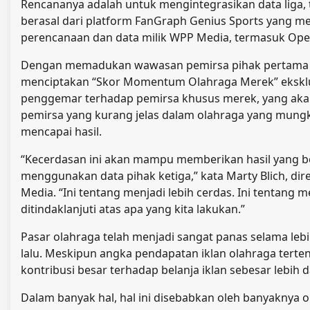
Rencananya adalah untuk mengintegrasikan data liga, 
berasal dari platform FanGraph Genius Sports yang me
perencanaan dan data milik WPP Media, termasuk Open
Dengan memadukan wawasan pemirsa pihak pertama Ge
menciptakan “Skor Momentum Olahraga Merek” eksklus
penggemar terhadap pemirsa khusus merek, yang a
pemirsa yang kurang jelas dalam olahraga yang mung
mencapai hasil.
“Kecerdasan ini akan mampu memberikan hasil yang be
menggunakan data pihak ketiga,” kata Marty Blich, dire
Media. “Ini tentang menjadi lebih cerdas. Ini tentang me
ditindaklanjuti atas apa yang kita lakukan.”
Pasar olahraga telah menjadi sangat panas selama leb
lalu. Meskipun angka pendapatan iklan olahraga terte
kontribusi besar terhadap belanja iklan sebesar lebih da
Dalam banyak hal, hal ini disebabkan oleh banyaknya ol