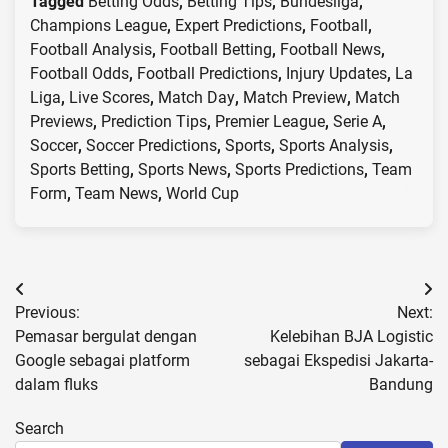
Tagged
Betting Odds
,
Betting Tips
,
Bundesliga
,
Champions League
,
Expert Predictions
,
Football
,
Football Analysis
,
Football Betting
,
Football News
,
Football Odds
,
Football Predictions
,
Injury Updates
,
La
Liga
,
Live Scores
,
Match Day
,
Match Preview
,
Match
Previews
,
Prediction Tips
,
Premier League
,
Serie A
,
Soccer
,
Soccer Predictions
,
Sports
,
Sports Analysis
,
Sports Betting
,
Sports News
,
Sports Predictions
,
Team
Form
,
Team News
,
World Cup
Post
Previous:
Next:
navigation
Pemasar bergulat dengan
Kelebihan BJA Logistic
Google sebagai platform
sebagai Ekspedisi Jakarta-
dalam fluks
Bandung
Search