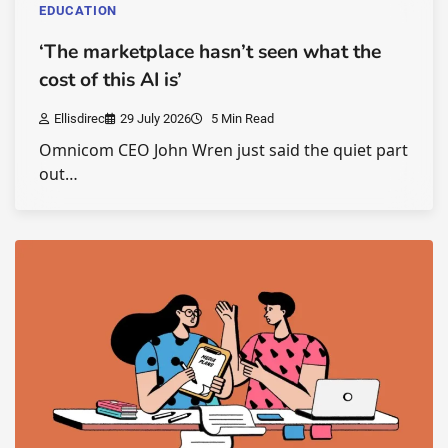
EDUCATION
‘The marketplace hasn’t seen what the
cost of this AI is’
Ellisdirec
29 July 2026
5 Min Read
Omnicom CEO John Wren just said the quiet part
out…