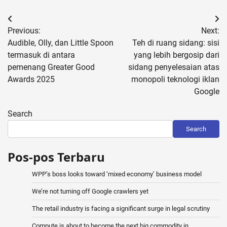
Post
Previous:
Next:
navigation
Audible, Olly, dan Little Spoon
Teh di ruang sidang: sisi
termasuk di antara
yang lebih bergosip dari
pemenang Greater Good
sidang penyelesaian atas
Awards 2025
monopoli teknologi iklan
Google
Search
Search
Pos-pos Terbaru
WPP’s boss looks toward ‘mixed economy’ business model
We’re not turning off Google crawlers yet
The retail industry is facing a significant surge in legal scrutiny
Compute is about to become the next big commodity in