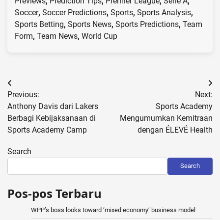
Previews
,
Prediction Tips
,
Premier League
,
Serie A
,
Soccer
,
Soccer Predictions
,
Sports
,
Sports Analysis
,
Sports Betting
,
Sports News
,
Sports Predictions
,
Team
Form
,
Team News
,
World Cup
Post
Previous:
Next:
navigation
Anthony Davis dari Lakers
Sports Academy
Berbagi Kebijaksanaan di
Mengumumkan Kemitraan
Sports Academy Camp
dengan ÉLEVÉ Health
Search
Search
Pos-pos Terbaru
WPP’s boss looks toward ‘mixed economy’ business model