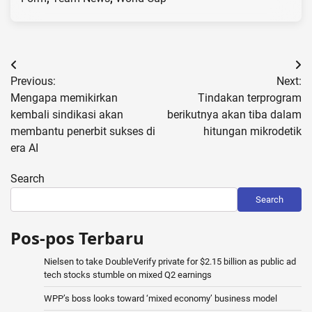
Post
Previous:
Next:
navigation
Mengapa memikirkan
Tindakan terprogram
kembali sindikasi akan
berikutnya akan tiba dalam
membantu penerbit sukses di
hitungan mikrodetik
era AI
Search
Search
Pos-pos Terbaru
Nielsen to take DoubleVerify private for $2.15 billion as public ad
tech stocks stumble on mixed Q2 earnings
WPP’s boss looks toward ‘mixed economy’ business model