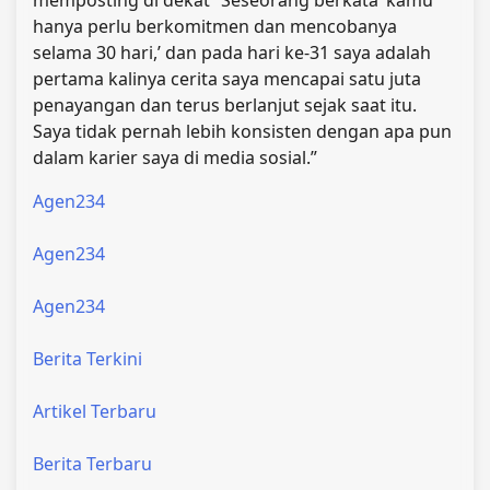
hanya perlu berkomitmen dan mencobanya
selama 30 hari,’ dan pada hari ke-31 saya adalah
pertama kalinya cerita saya mencapai satu juta
penayangan dan terus berlanjut sejak saat itu.
Saya tidak pernah lebih konsisten dengan apa pun
dalam karier saya di media sosial.”
Agen234
Agen234
Agen234
Berita Terkini
Artikel Terbaru
Berita Terbaru