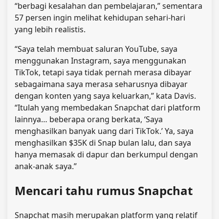
“berbagi kesalahan dan pembelajaran,” sementara
57 persen ingin melihat kehidupan sehari-hari
yang lebih realistis.
“Saya telah membuat saluran YouTube, saya
menggunakan Instagram, saya menggunakan
TikTok, tetapi saya tidak pernah merasa dibayar
sebagaimana saya merasa seharusnya dibayar
dengan konten yang saya keluarkan,” kata Davis.
“Itulah yang membedakan Snapchat dari platform
lainnya… beberapa orang berkata, ‘Saya
menghasilkan banyak uang dari TikTok.’ Ya, saya
menghasilkan $35K di Snap bulan lalu, dan saya
hanya memasak di dapur dan berkumpul dengan
anak-anak saya.”
Mencari tahu rumus Snapchat
Snapchat masih merupakan platform yang relatif