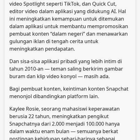
video Spotlight seperti TikTok, dan Quick Cut,
editor video dalam aplikasi yang didukung AI. Hal
ini meningkatkan kemampuan untuk ditemukan
dalam aplikasi untuk membantu mempromosikan
pembuat konten “dalam negeri” dan menawarkan
gulungan iklan di tengah cerita untuk
meningkatkan pendapatan.
Dan sisa-sisa aplikasi pribadi yang lebih intim di
tahun 2010-an — teman saling berkirim gambar
buram dan klip video konyol — masih ada.
Bagi pembuat konten, keintiman konten Snapchat
menonjol dibandingkan platform lain.
Kaylee Rosie, seorang mahasiswi keperawatan
berusia 22 tahun, meningkatkan pengikut
Snapchatnya dari 2.000 menjadi 100.000 hanya
dalam waktu enam bulan — semuanya berkat
postingan kehidupan sehari-harinya sebagai