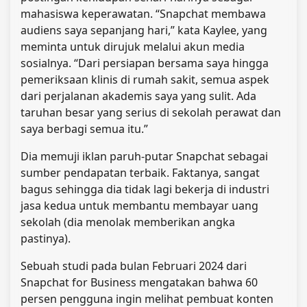
mahasiswa keperawatan. “Snapchat membawa
audiens saya sepanjang hari,” kata Kaylee, yang
meminta untuk dirujuk melalui akun media
sosialnya. “Dari persiapan bersama saya hingga
pemeriksaan klinis di rumah sakit, semua aspek
dari perjalanan akademis saya yang sulit. Ada
taruhan besar yang serius di sekolah perawat dan
saya berbagi semua itu.”
Dia memuji iklan paruh-putar Snapchat sebagai
sumber pendapatan terbaik. Faktanya, sangat
bagus sehingga dia tidak lagi bekerja di industri
jasa kedua untuk membantu membayar uang
sekolah (dia menolak memberikan angka
pastinya).
Sebuah studi pada bulan Februari 2024 dari
Snapchat for Business mengatakan bahwa 60
persen pengguna ingin melihat pembuat konten