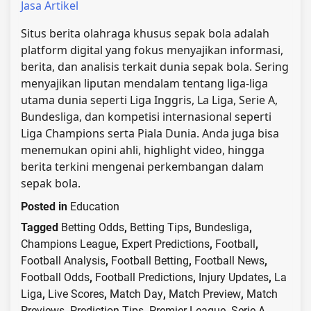
Jasa Artikel
Situs berita olahraga khusus sepak bola adalah
platform digital yang fokus menyajikan informasi,
berita, dan analisis terkait dunia sepak bola. Sering
menyajikan liputan mendalam tentang liga-liga
utama dunia seperti Liga Inggris, La Liga, Serie A,
Bundesliga, dan kompetisi internasional seperti
Liga Champions serta Piala Dunia. Anda juga bisa
menemukan opini ahli, highlight video, hingga
berita terkini mengenai perkembangan dalam
sepak bola.
Posted in
Education
Tagged
Betting Odds
,
Betting Tips
,
Bundesliga
,
Champions League
,
Expert Predictions
,
Football
,
Football Analysis
,
Football Betting
,
Football News
,
Football Odds
,
Football Predictions
,
Injury Updates
,
La
Liga
,
Live Scores
,
Match Day
,
Match Preview
,
Match
Previews
,
Prediction Tips
,
Premier League
,
Serie A
,