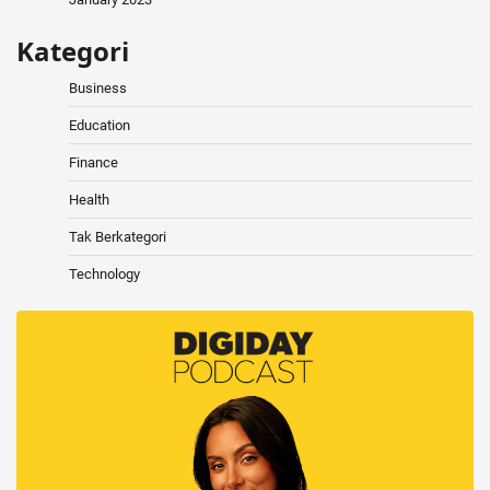
Kategori
Business
Education
Finance
Health
Tak Berkategori
Technology