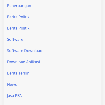
Penerbangan
Berita Politik
Berita Politik
Software
Software Download
Download Aplikasi
Berita Terkini
News
Jasa PBN