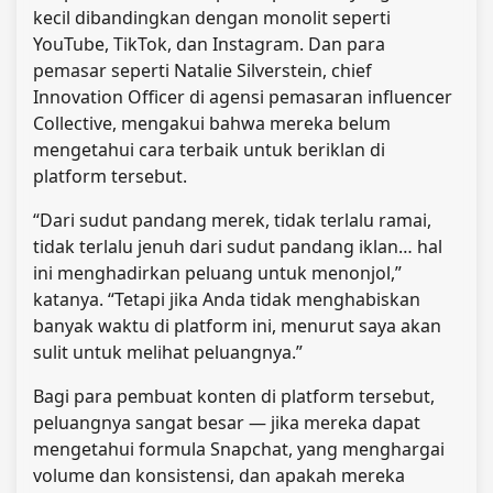
kecil dibandingkan dengan monolit seperti
YouTube, TikTok, dan Instagram. Dan para
pemasar seperti Natalie Silverstein, chief
Innovation Officer di agensi pemasaran influencer
Collective, mengakui bahwa mereka belum
mengetahui cara terbaik untuk beriklan di
platform tersebut.
“Dari sudut pandang merek, tidak terlalu ramai,
tidak terlalu jenuh dari sudut pandang iklan… hal
ini menghadirkan peluang untuk menonjol,”
katanya. “Tetapi jika Anda tidak menghabiskan
banyak waktu di platform ini, menurut saya akan
sulit untuk melihat peluangnya.”
Bagi para pembuat konten di platform tersebut,
peluangnya sangat besar — ​​jika mereka dapat
mengetahui formula Snapchat, yang menghargai
volume dan konsistensi, dan apakah mereka