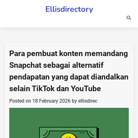
Skip
Ellisdirectory
to
content
Para pembuat konten memandang
Snapchat sebagai alternatif
pendapatan yang dapat diandalkan
selain TikTok dan YouTube
Posted on
18 February 2026
by
ellisdirec