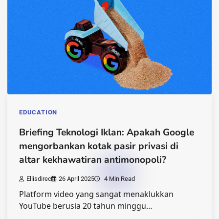
EDUCATION
Briefing Teknologi Iklan: Apakah Google
mengorbankan kotak pasir privasi di
altar kekhawatiran antimonopoli?
Ellisdirec
26 April 2025
4 Min Read
Platform video yang sangat menaklukkan
YouTube berusia 20 tahun minggu…