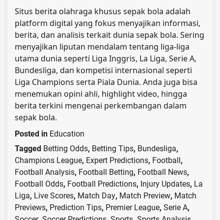
Situs berita olahraga khusus sepak bola adalah
platform digital yang fokus menyajikan informasi,
berita, dan analisis terkait dunia sepak bola. Sering
menyajikan liputan mendalam tentang liga-liga
utama dunia seperti Liga Inggris, La Liga, Serie A,
Bundesliga, dan kompetisi internasional seperti
Liga Champions serta Piala Dunia. Anda juga bisa
menemukan opini ahli, highlight video, hingga
berita terkini mengenai perkembangan dalam
sepak bola.
Posted in
Education
Tagged
Betting Odds
,
Betting Tips
,
Bundesliga
,
Champions League
,
Expert Predictions
,
Football
,
Football Analysis
,
Football Betting
,
Football News
,
Football Odds
,
Football Predictions
,
Injury Updates
,
La
Liga
,
Live Scores
,
Match Day
,
Match Preview
,
Match
Previews
,
Prediction Tips
,
Premier League
,
Serie A
,
Soccer
,
Soccer Predictions
,
Sports
,
Sports Analysis
,