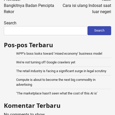
navigation
Bangkitnya Badan Pencipta
Cara isi ulang Indosat saat
Rekor
luar negeri
Search
Search
Pos-pos Terbaru
WPP’s boss looks toward ‘mixed economy’ business model
We’re not turning off Google crawlers yet
The retail industry is facing a significant surge in legal scrutiny
Compute is about to become the next big commodity in
advertising
‘The marketplace hasn’t seen what the cost of this AI is’
Komentar Terbaru
No comments to show.