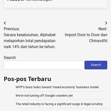
Post
Previous:
Next:
navigation
Secara keseluruhan, Alphabet
Import Door to Door dari
melaporkan total pendapatan
Chinavdfd
naik 14% dari tahun ke tahun.
Search
Search
Pos-pos Terbaru
WPP’s boss looks toward ‘mixed economy’ business model
We’re not turning off Google crawlers yet
The retail industry is facing a significant surge in legal scrutiny