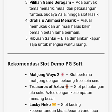
Pilihan Game Beragam
– Ada banyak
tema menarik, mulai dari petualangan,
fantasi, budaya Asia, hingga slot klasik.
Grafis & Animasi Menarik
– Visual
memukau dan animasi halus bikin
pemain betah lama bermain.
Hiburan Santai
– Bisa dimainkan kapan
saja untuk mengisi waktu luang.
Rekomendasi Slot Demo PG Soft
Mahjong Ways 2
– Slot bertema
mahjong dengan peluang free spin seru.
Treasures of Aztec
– Slot petualangan
ala suku Aztec dengan kesempatan
menang besar.
Lucky Neko
– Slot kucing
keberuntungan khas Jepang yang lucu