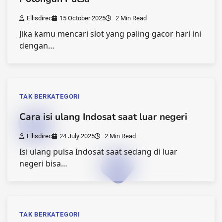
Ellisdirec
15 October 2025
2 Min Read
Jika kamu mencari slot yang paling gacor hari ini
dengan…
TAK BERKATEGORI
Cara isi ulang Indosat saat luar negeri
Ellisdirec
24 July 2025
2 Min Read
Isi ulang pulsa Indosat saat sedang di luar
negeri bisa…
TAK BERKATEGORI