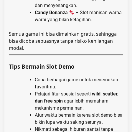
dan menyenangkan.
Candy Bonanza
– Slot manisan warna-
warni yang bikin ketagihan.
Semua game ini bisa dimainkan gratis, sehingga
bisa dicoba sepuasnya tanpa risiko kehilangan
modal.
Tips Bermain Slot Demo
Coba berbagai game untuk menemukan
favoritmu.
Pelajari fitur spesial seperti
wild, scatter,
dan free spin
agar lebih memahami
mekanisme permainan.
Atur waktu bermain karena slot demo bisa
bikin lupa waktu saking serunya.
Nikmati sebagai hiburan santai tanpa