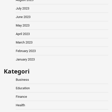
July 2023
June 2023
May 2023
April 2023
March 2023
February 2023
January 2023
Kategori
Business
Education
Finance
Health