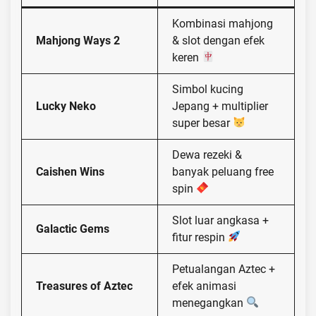
Kombinasi mahjong
Mahjong Ways 2
& slot dengan efek
keren
Simbol kucing
Lucky Neko
Jepang + multiplier
super besar
Dewa rezeki &
Caishen Wins
banyak peluang free
spin
Slot luar angkasa +
Galactic Gems
fitur respin
Petualangan Aztec +
Treasures of Aztec
efek animasi
menegangkan