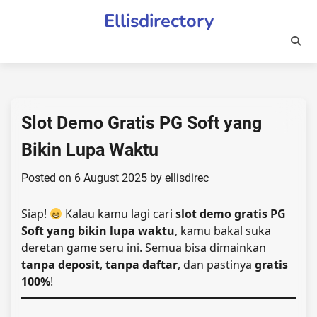
Skip
Ellisdirectory
to
content
Slot Demo Gratis PG Soft yang
Bikin Lupa Waktu
Posted on
6 August 2025
by
ellisdirec
Siap!
Kalau kamu lagi cari
slot demo gratis PG
Soft yang bikin lupa waktu
, kamu bakal suka
deretan game seru ini. Semua bisa dimainkan
tanpa deposit
,
tanpa daftar
, dan pastinya
gratis
100%
!