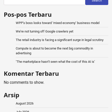
Search
Pos-pos Terbaru
WPP’s boss looks toward ‘mixed economy’ business model
We’re not turning off Google crawlers yet
The retail industry is facing a significant surge in legal scrutiny
Compute is about to become the next big commodity in
advertising
‘The marketplace hasn’t seen what the cost of this AI is’
Komentar Terbaru
No comments to show.
Arsip
August 2026
July 2026