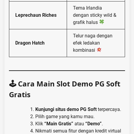
Tema Irlandia
Leprechaun Riches
dengan sticky wild &
grafik halus
Telur naga dengan
Dragon Hatch
efek ledakan
kombinasi
🕹 Cara Main Slot Demo PG Soft
Gratis
Kunjungi situs demo PG Soft
terpercaya.
Pilih game yang kamu mau.
Klik
“Main Gratis”
atau
“Demo”
.
Nikmati semua fitur dengan kredit virtual