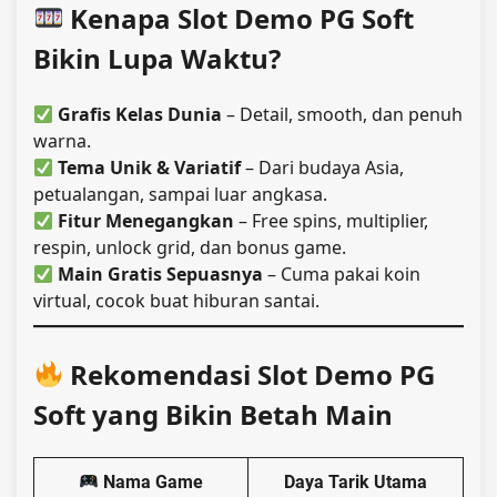
Kenapa Slot Demo PG Soft
Bikin Lupa Waktu?
Grafis Kelas Dunia
– Detail, smooth, dan penuh
warna.
Tema Unik & Variatif
– Dari budaya Asia,
petualangan, sampai luar angkasa.
Fitur Menegangkan
– Free spins, multiplier,
respin, unlock grid, dan bonus game.
Main Gratis Sepuasnya
– Cuma pakai koin
virtual, cocok buat hiburan santai.
Rekomendasi Slot Demo PG
Soft yang Bikin Betah Main
Nama Game
Daya Tarik Utama