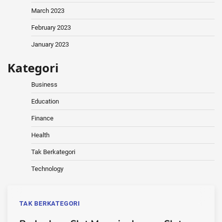
March 2023
February 2023
January 2023
Kategori
Business
Education
Finance
Health
Tak Berkategori
Technology
TAK BERKATEGORI