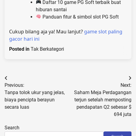
Daftar 10 game PG Soft terbaik buat
hiburan santai
Panduan fitur & simbol slot PG Soft
Cukup bilang aja ya! Mau lanjut?
game slot paling
gacor hari ini
Posted in
Tak Berkategori
Post
Previous:
Next:
navigation
Tanpa tolok ukur yang jelas,
Saham Meja Perdagangan
biaya pencipta berayun
terjun setelah memposting
secara luas
pendapatan Q2 sebesar $
694 juta
Search