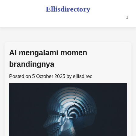
Skip
Ellisdirectory
to
content
AI mengalami momen
brandingnya
Posted on
5 October 2025
by
ellisdirec