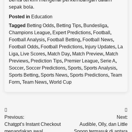
sepak bola.
Posted in
Education
Tagged
Betting Odds
,
Betting Tips
,
Bundesliga
,
Champions League
,
Expert Predictions
,
Football
,
Football Analysis
,
Football Betting
,
Football News
,
Football Odds
,
Football Predictions
,
Injury Updates
,
La
Liga
,
Live Scores
,
Match Day
,
Match Preview
,
Match
Previews
,
Prediction Tips
,
Premier League
,
Serie A
,
Soccer
,
Soccer Predictions
,
Sports
,
Sports Analysis
,
Sports Betting
,
Sports News
,
Sports Predictions
,
Team
Form
,
Team News
,
World Cup
Post
Previous:
Next:
navigation
Chatgpt’s Instant Checkout
Audible, Olly, dan Little
menandakan awal
Spoon termasuk di antara